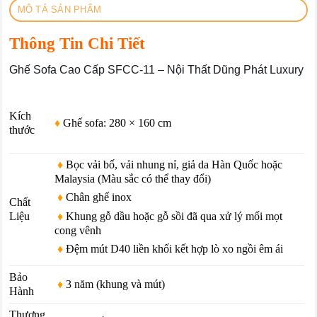
MÔ TẢ SẢN PHẨM
Thông Tin Chi Tiết
Ghế Sofa Cao Cấp SFCC-11 – Nội Thất Dũng Phát Luxury
Kích
♦
Ghế sofa: 280 × 160 cm
thước
♦
Bọc vải bố, vải nhung nỉ, giả da Hàn Quốc hoặc
Malaysia (Màu sắc có thể thay đổi)
♦
Chân ghế inox
Chất
♦
Khung gỗ dầu hoặc gỗ sồi đã qua xử lý mối mọt
Liệu
cong vênh
♦
Đệm mút D40 liền khối kết hợp lò xo ngồi êm ái
Bảo
♦
3 năm (khung và mút)
Hành
Thương