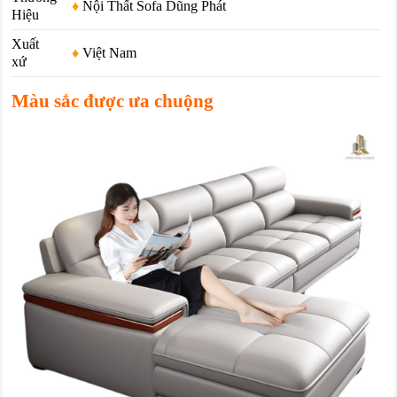
♦
Nội Thất Sofa Dũng Phát
Hiệu
Xuất
♦
Việt Nam
xứ
Màu sắc được ưa chuộng