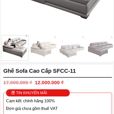
Ghế Sofa Cao Cấp SFCC-11
Giá
Giá
17.000.000
₫
12.000.000
₫
gốc
hiện
là:
tại
TIN KHUYẾN MÃI
17.000.000 ₫.
là:
Cam kết: chính hãng 100%
12.000.000 ₫.
Đơn giá chưa gồm thuế VAT