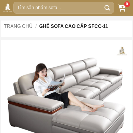
Bỏ
0
Tìm
qua
kiếm:
nội
dung
TRANG CHỦ
/
GHẾ SOFA CAO CẤP SFCC-11