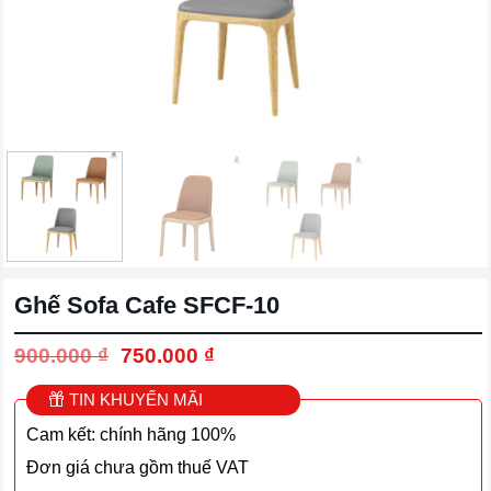
Ghế Sofa Cafe SFCF-10
Giá
Giá
900.000
₫
750.000
₫
gốc
hiện
là:
tại
TIN KHUYẾN MÃI
900.000 ₫.
là:
Cam kết: chính hãng 100%
750.000 ₫.
Đơn giá chưa gồm thuế VAT