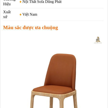
♦
Nội Thất Sofa Dũng Phát
Hiệu
Xuất
♦
Việt Nam
xứ
Màu sắc được ưa chuộng