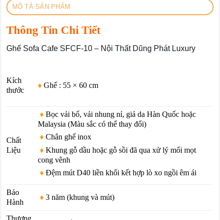
MÔ TẢ SẢN PHẨM
Thông Tin Chi Tiết
Ghế Sofa Cafe SFCF-10 – Nội Thất Dũng Phát Luxury
Kích
♦
Ghế : 55 × 60
cm
thước
♦
Bọc vải bố, vải nhung nỉ, giả da Hàn Quốc hoặc
Malaysia (Màu sắc có thể thay đổi)
♦
Chân ghế inox
Chất
♦
Khung gỗ dầu hoặc gỗ sồi đã qua xử lý mối mọt
Liệu
cong vênh
♦
Đệm mút D40 liền khối kết hợp lò xo ngồi êm ái
Bảo
♦
3 năm (khung và mút)
Hành
Thương