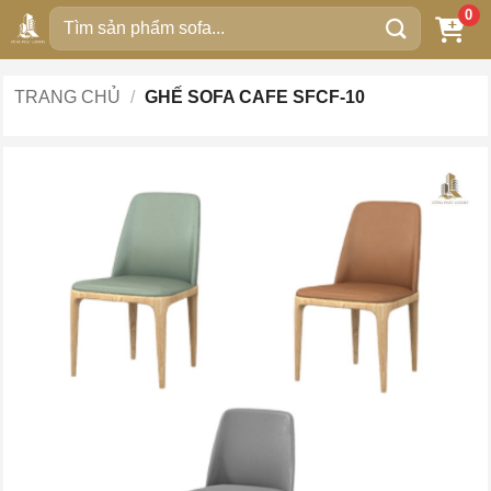
Bỏ
0
Tìm
qua
kiếm:
nội
dung
TRANG CHỦ
/
GHẾ SOFA CAFE SFCF-10