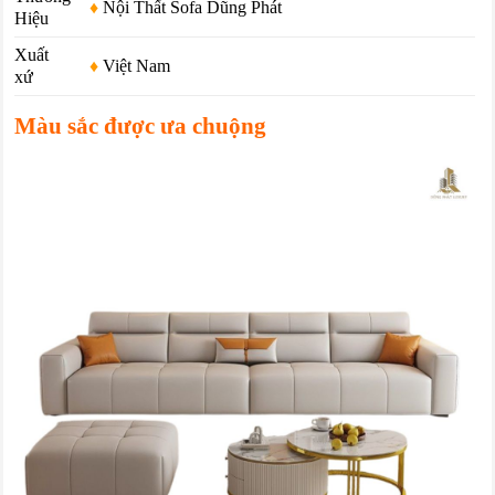
♦
Nội Thất Sofa Dũng Phát
Hiệu
Xuất
♦
Việt Nam
xứ
Màu sắc được ưa chuộng