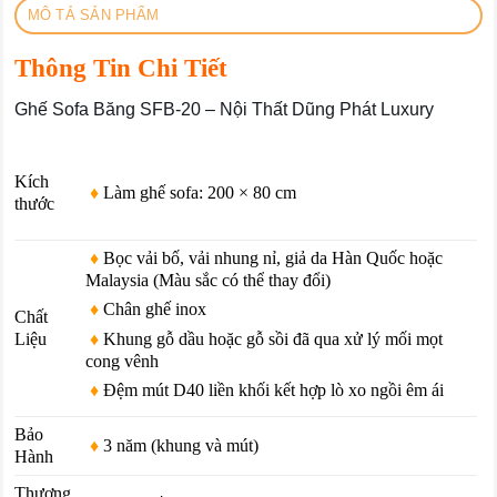
MÔ TẢ SẢN PHẨM
Thông Tin Chi Tiết
Ghế Sofa Băng SFB-20 – Nội Thất Dũng Phát Luxury
Kích
♦
Làm ghế sofa: 200 × 80 cm
thước
♦
Bọc vải bố, vải nhung nỉ, giả da Hàn Quốc hoặc
Malaysia (Màu sắc có thể thay đổi)
♦
Chân ghế inox
Chất
♦
Khung gỗ dầu hoặc gỗ sồi đã qua xử lý mối mọt
Liệu
cong vênh
♦
Đệm mút D40 liền khối kết hợp lò xo ngồi êm ái
Bảo
♦
3 năm (khung và mút)
Hành
Thương