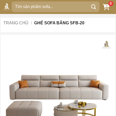
Bỏ
0
Tìm
qua
kiếm:
nội
dung
TRANG CHỦ
/
GHẾ SOFA BĂNG SFB-20