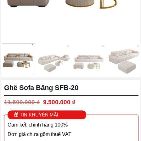
Ghế Sofa Băng SFB-20
Giá
Giá
11.500.000
₫
9.500.000
₫
gốc
hiện
là:
tại
TIN KHUYẾN MÃI
11.500.000 ₫.
là:
Cam kết: chính hãng 100%
9.500.000 ₫.
Đơn giá chưa gồm thuế VAT